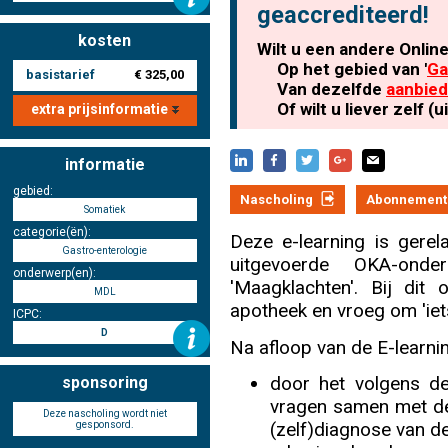
geaccrediteerd!
kosten
Wilt u een andere Onlin
Nascholing aanmelden
Op het gebied van '
Ga
basistarief
€ 325,00
Van dezelfde
aanbied
Of wilt u liever zelf 
extra prijsinformatie
informatie
Zoek op kaart
gebied:
Nascholing
Abonnement
Somatiek
categorie(ën):
Deze e-learning is gere
Gastro-enterologie
uitgevoerde OKA-ond
onderwerp(en):
Registreren
'Maagklachten'. Bij di
MDL
apotheek en vroeg om 'ie
ICPC:
D
Na afloop van de E-learni
Inloggen
door het volgens d
sponsoring
vragen samen met de 
Deze nascholing wordt niet
(zelf)diagnose van de
gesponsord.