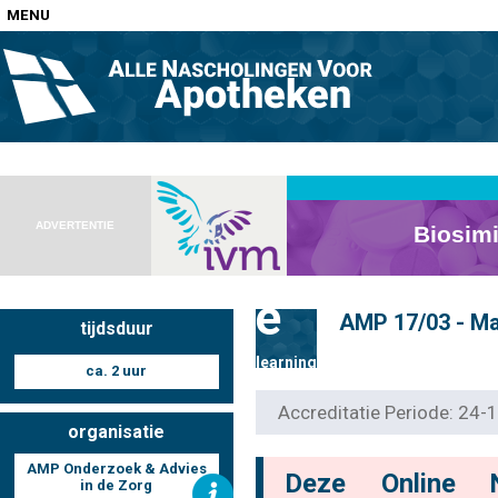
MENU
Home
Nascholingen op locatie (agenda)
ADVERTENTIE
e
AMP 17/03 - M
tijdsduur
Nascholingen online (elearning)
learning
ca. 2 uur
Accreditatie Periode: 24
organisatie
Nascholingen op aanvraag (in-company)
AMP Onderzoek & Advies
Deze Online 
in de Zorg