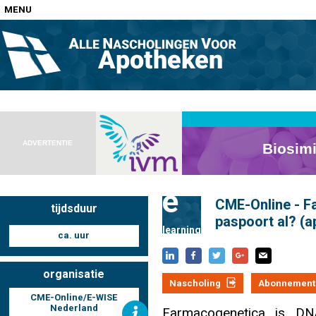
MENU
Home
Nascholingen op locatie (agenda)
ADVERTENTIE
e
CME-Online - F
tijdsduur
Nascholingen online (elearning)
paspoort al? (
learning
ca. uur
organisatie
Nascholing
Abonnement
Nascholingen op aanvraag (in-company)
CME-Online/E-WISE
Nederland
Farmacogenetica is DN