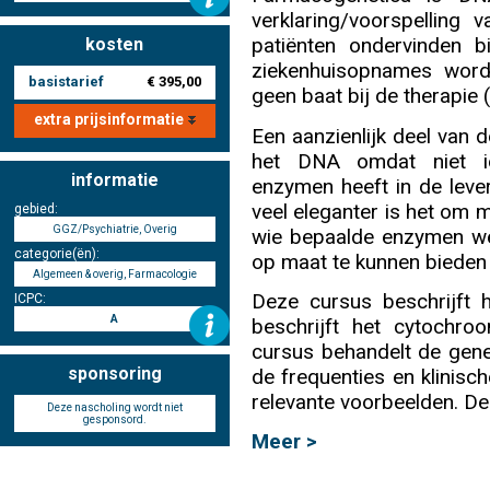
verklaring/voorspelling
patiënten ondervinden 
kosten
Nascholing aanmelden
ziekenhuisopnames word
basistarief
€ 395,00
geen baat bij de therapie 
extra prijsinformatie
Een aanzienlijk deel van de
het DNA omdat niet ie
informatie
enzymen heeft in de lever
Zoek op kaart
veel eleganter is het om m
gebied:
GGZ/Psychiatrie, Overig
wie bepaalde enzymen wel
categorie(ën):
op maat te kunnen bieden 
Algemeen & overig, Farmacologie
Deze cursus beschrijft 
ICPC:
Registreren
A
beschrijft het cytochr
cursus behandelt de genet
sponsoring
de frequenties en klinisch
relevante voorbeelden. De 
Deze nascholing wordt niet
Inloggen
gesponsord.
Meer >