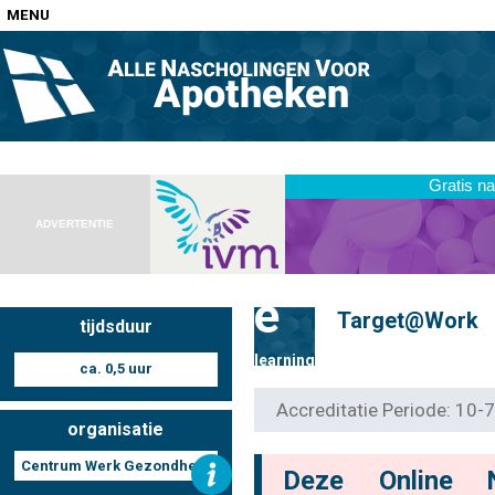
MENU
Home
Nascholingen op locatie (agenda)
ADVERTENTIE
e
Target@Work
tijdsduur
Nascholingen online (elearning)
learning
ca. 0,5 uur
Accreditatie Periode: 10
organisatie
Nascholingen op aanvraag (in-company)
Centrum Werk Gezondheid
Deze Online 