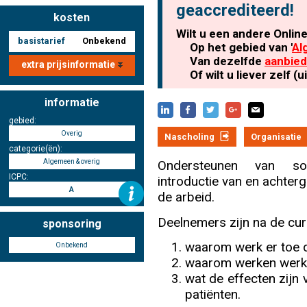
geaccrediteerd!
kosten
Wilt u een andere Onlin
basistarief
Onbekend
Nascholing aanmelden
Op het gebied van '
Al
Van dezelfde
aanbied
extra prijsinformatie
Of wilt u liever zelf 
informatie
Zoek op kaart
gebied:
Overig
Nascholing
Organisatie
categorie(ën):
Algemeen & overig
Ondersteunen van soci
ICPC:
introductie van en achtergr
Registreren
A
de arbeid.
Deelnemers zijn na de cur
sponsoring
waarom werk er toe 
Onbekend
Inloggen
waarom werken werkt 
wat de effecten zijn 
patiënten.