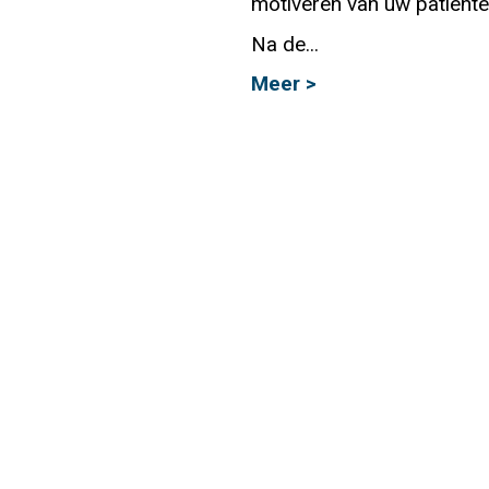
motiveren van uw patiënt
Info
Na de...
Meer >