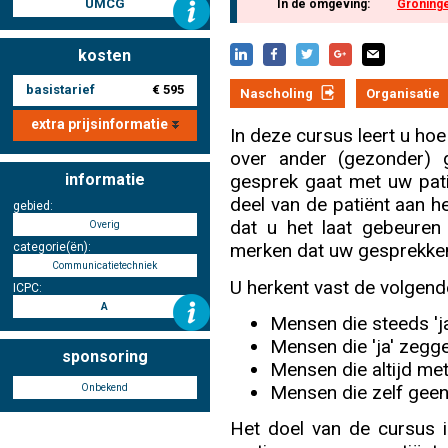
UMCG
In de omgeving:
Groning
kosten
Nascholing aanmelden
basistarief
€ 595
Nascholing
Organisatie
extra prijsinformatie
In deze cursus leert u hoe
over ander (gezonder) 
Zoek op kaart
informatie
gesprek gaat met uw patië
deel van de patiënt aan h
gebied:
dat u het laat gebeuren 
Overig
merken dat uw gesprekken
categorie(ën):
Communicatietechniek
Registreren
U herkent vast de volgende
ICPC:
A
Mensen die steeds 'ja
Mensen die 'ja' zegge
sponsoring
Mensen die altijd me
Inloggen
Mensen die zelf geen
Onbekend
Het doel van de cursus i