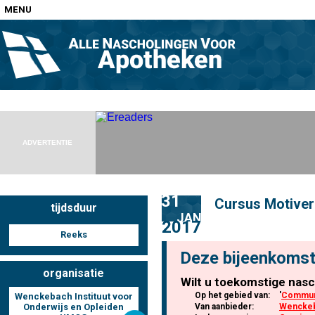
MENU
Home
Nascholingen op locatie (agenda)
ADVERTENTIE
31
Cursus Motive
tijdsduur
Nascholingen online (elearning)
JAN
2017
Reeks
Deze bijeenkomst
organisatie
Wilt u toekomstige nasc
Nascholingen op aanvraag (in-company)
Op het gebied van:
'
Communi
Wenckebach Instituut voor
Onderwijs en Opleiden
Van aanbieder:
Wenckeba