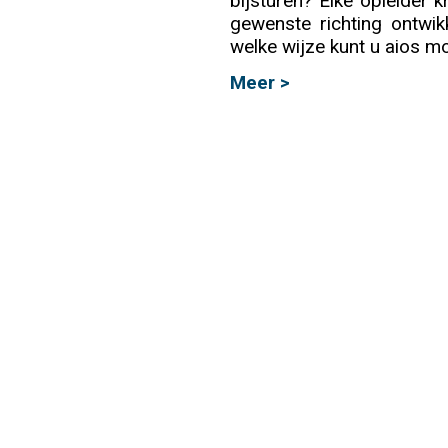
bijsturen? Elke opleider k
gewenste richting ontwik
Info
welke wijze kunt u aios mo
Meer >