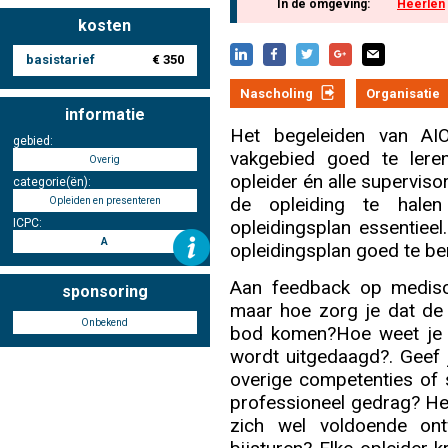
In de omgeving:
Heerlen
kosten
basistarief
€ 350
Nascholing aanmelden
Nascholing
Organisatie
informatie
Het begeleiden van AI
gebied:
vakgebied goed te leren
Overig
Zoek op kaart
opleider én alle superviso
categorie(ën):
de opleiding te halen
Opleiden en presenteren
ICPC:
opleidingsplan essentieel.
A
opleidingsplan goed te be
Registreren
Aan feedback op medisc
sponsoring
maar hoe zorg je dat de
Onbekend
bod komen?Hoe weet je 
wordt uitgedaagd?. Geef
overige competenties of 
Inloggen
professioneel gedrag? Heb
zich wel voldoende ont