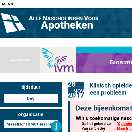
MENU
Home
Nascholingen op locatie (agenda)
ADVERTENTIE
28
Klinisch oplei
tijdsduur
Nascholingen online (elearning)
NOV
een probleem
2017
Dag
Deze bijeenkomst
organisatie
Wilt u toekomstige nasc
Nascholingen op aanvraag (in-company)
Op het gebied van:
'
Opleide
Maastricht UMC+ leerhuis
Van aanbieder:
Maastric