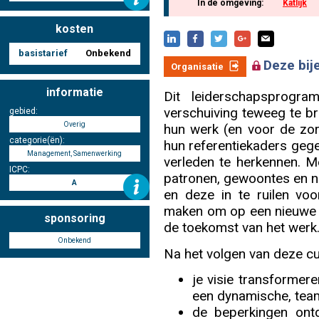
In de omgeving:
Katlijk
kosten
Nascholing aanmelden
basistarief
Onbekend
Deze bij
Organisatie
informatie
Dit leiderschapsprogr
verschuiving teweeg te b
gebied:
Zoek op kaart
Overig
hun werk (en voor de zor
categorie(ën):
hun referentiekaders gegev
Management, Samenwerking
verleden te herkennen. Me
ICPC:
patronen, gewoontes en n
A
en deze in te ruilen voo
Registreren
maken om op een nieuwe ma
sponsoring
de toekomst van het werk
Onbekend
Na het volgen van deze cur
Inloggen
je visie transformere
een dynamische, team
de beperkingen ont