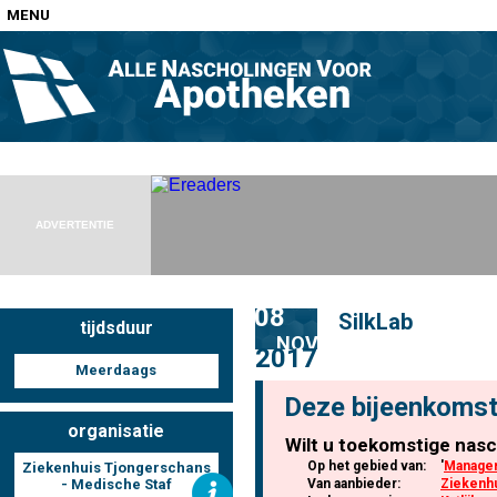
MENU
Home
Nascholingen op locatie (agenda)
ADVERTENTIE
08
SilkLab
tijdsduur
Nascholingen online (elearning)
NOV
2017
Meerdaags
Deze bijeenkomst
organisatie
Wilt u toekomstige nasc
Nascholingen op aanvraag (in-company)
Op het gebied van:
'
Manage
Ziekenhuis Tjongerschans
- Medische Staf
Van aanbieder:
Ziekenhu