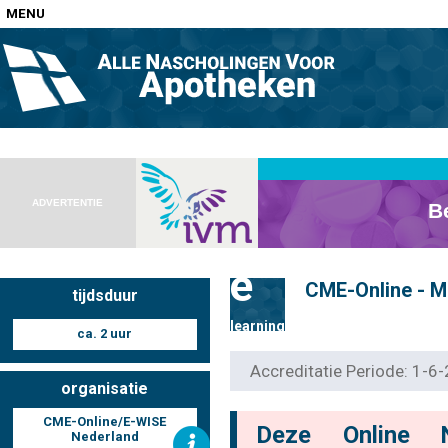
MENU
Home
Nascholingen op locatie (agenda)
ADVERTENTIE
e
CME-Online - M
tijdsduur
Nascholingen online (elearning)
learning
ca. 2 uur
Accreditatie Periode: 1-
organisatie
Nascholingen op aanvraag (in-company)
CME-Online/E-WISE
Deze Online 
Nederland