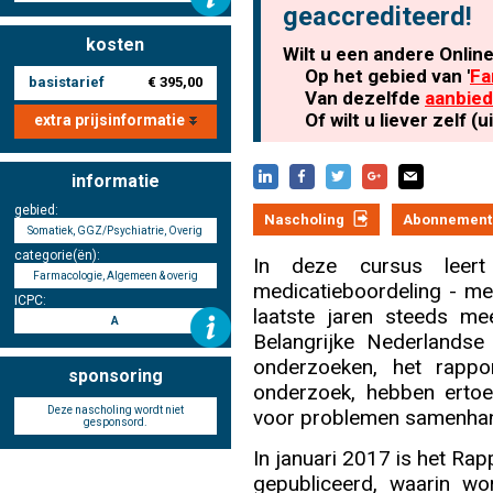
geaccrediteerd!
kosten
Wilt u een andere Onlin
Nascholing aanmelden
Op het gebied van '
Fa
basistarief
€ 395,00
Van dezelfde
aanbied
Of wilt u liever zelf 
extra prijsinformatie
informatie
Zoek op kaart
gebied:
Nascholing
Abonnement
Somatiek, GGZ/Psychiatrie, Overig
categorie(ën):
In deze cursus leer
Farmacologie, Algemeen & overig
medicatieboordeling - medi
ICPC:
Registreren
laatste jaren steeds me
A
Belangrijke Nederlands
onderzoeken, het rap
sponsoring
onderzoek, hebben ertoe
Deze nascholing wordt niet
voor problemen samenhan
Inloggen
gesponsord.
In januari 2017 is het Ra
gepubliceerd, waarin w